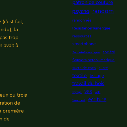
patron de couture
random
psycho
randonnée
’est fait,
ResistanceNumerique
ndu), la
ressources
 pas trop
smartphone
 avait à
société
SobrieteNumerique
SouveraineteNumerique
sucre de coco
sucré
textile
tissage
travail du bois
VSS
voyage
vélo
eux ou trois
écriture
Yunohost
ration de
a première
in de