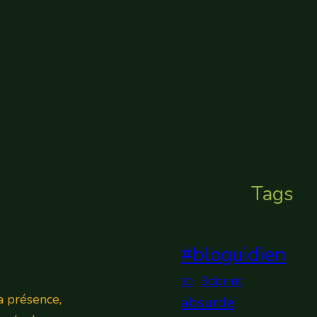
Tags
#bloguidien
3dprint
3D
a présence,
absurde