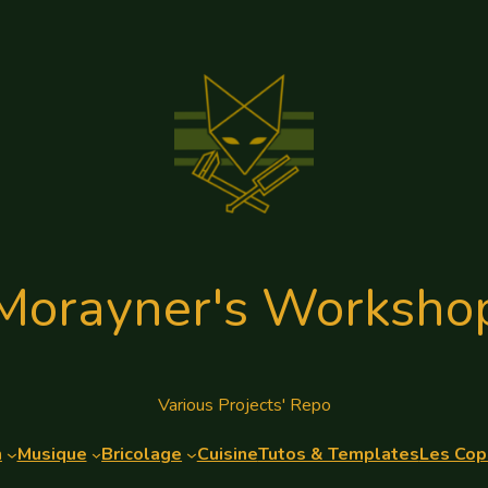
Morayner's Worksho
Various Projects' Repo
n
Musique
Bricolage
Cuisine
Tutos & Templates
Les Cop