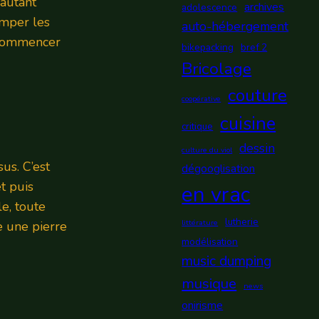
 autant
archives
adolescence
emper les
auto-hébergement
 commencer
bikepacking
bref 2
Bricolage
couture
coopérative
cuisine
critique
dessin
culture du viol
us. C’est
dégooglisation
t puis
en vrac
e, toute
lutherie
littérature
e une pierre
modélisation
music dumping
musique
news
onirisme