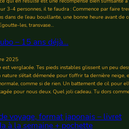
ice qui en résulte est une récompense bien suffisante à
Pour 3-4 personnes, il te faudra : Commence par faire tr
s dans de l’eau bouillante, une bonne heure avant de
 Egoutte-les, transvase…
ubo – 15 ans déjà…
re 2025
 est verglacée. Tes pieds instables glissent un peu dess
nature s’était démenée pour t’offrir ta dernière neige, e
 normale, comme si de rien. Un battement de cil pour ell
tagée pour nous deux. Quel joli cadeau. Tu dors comm
de voyage, format japonais – livret
a à la semaine + pochette