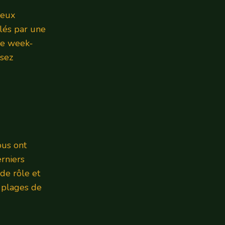
yeux
llés par une
de week-
ssez
ous ont
erniers
de rôle et
s plages de