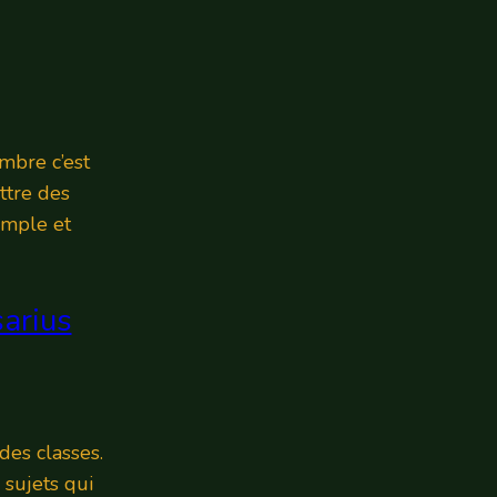
embre c’est
ettre des
simple et
arius
 des classes.
 sujets qui