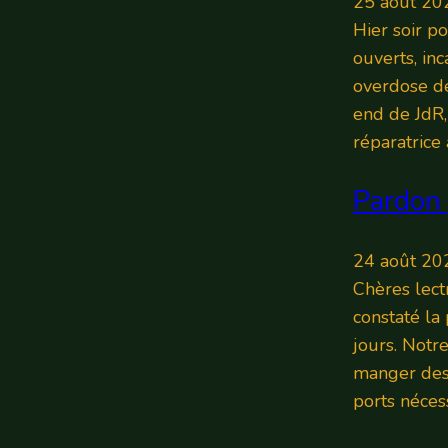
25 août 20
Hier soir p
ouverts, in
overdose de
end de JdR,
réparatrice
Pardon 
24 août 20
Chères lectr
constaté la 
jours. Notr
manger des 
ports néces