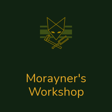
Aller
au
contenu
Morayner's
Workshop