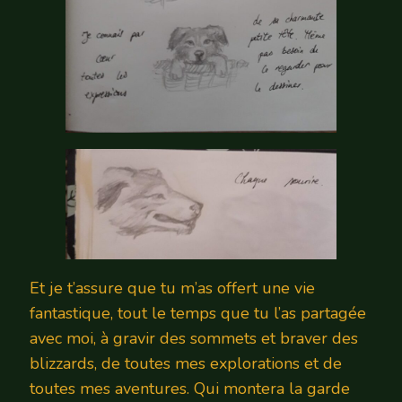
Et je t’assure que tu m’as offert une vie
fantastique, tout le temps que tu l’as partagée
avec moi, à gravir des sommets et braver des
blizzards, de toutes mes explorations et de
toutes mes aventures. Qui montera la garde