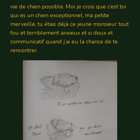
vie de chien possible. Moi je crois que c’est toi
qui es un chien exceptionnel, ma petite
merveille, tu étais déjà ce jeune monsieur tout
fou et terriblement anxieux et si doux et
communicatif quand j’ai eu la chance de te
rencontrer.