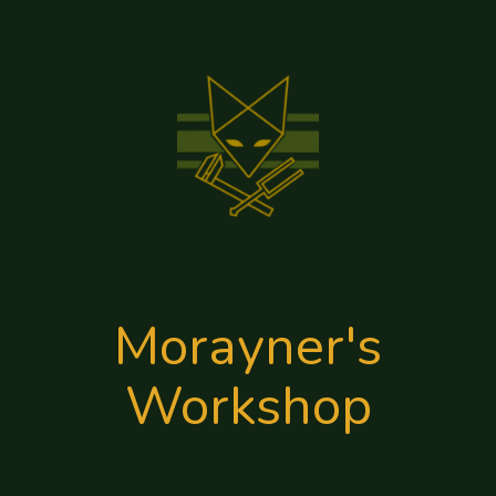
Aller
au
contenu
Morayner's
Workshop