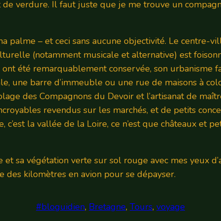
et de verdure. Il faut juste que je me trouve un compagn
a palme – et ceci sans aucune objectivité. Le centre-vi
lturelle (notamment musicale et alternative) est foisonn
 ont été remarquablement conservée, son urbanisme fait
le, une barre d’immeuble ou une rue de maisons à colom
colage des Compagnons du Devoir et l’artisanat de maîtr
ncroyables revendus sur les marchés, et de petits conce
e, c’est la vallée de la Loire, ce n’est que châteaux et pe
gne et sa végétation verte sur sol rouge avec mes yeux d
re des kilomètres en avion pour se dépayser.
#bloguidien
, 
Bretagne
, 
Tours
, 
voyage