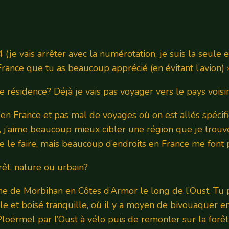
e vais arrêter avec la numérotation, je suis la seule et j
France que tu as beaucoup apprécié (en évitant l’avion) 
 résidence? Déjà je vais pas voyager vers le pays voisi
s en France et pas mal de voyages où on est allés spéci
 j’aime beaucoup mieux cibler une région que je trouve b
n de le faire, mais beaucoup d’endroits en France me font
rêt, nature ou urbain?
gne de Morbihan en Côtes d’Armor le long de l’Oust. Tu 
le et boisé tranquille, où il y a moyen de bivouaquer e
Ploërmel par l’Oust à vélo puis de remonter sur la forê