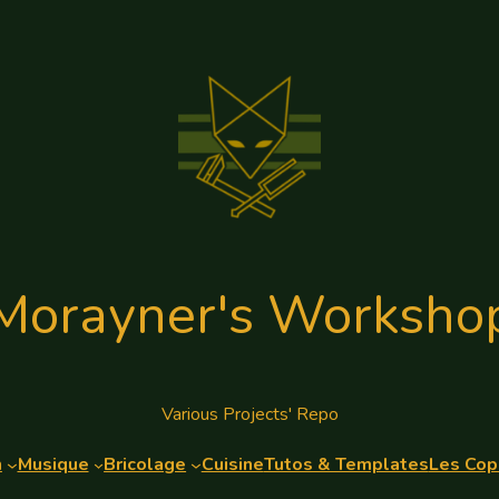
Morayner's Worksho
Various Projects' Repo
n
Musique
Bricolage
Cuisine
Tutos & Templates
Les Cop