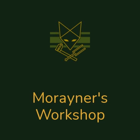
Aller
au
contenu
Morayner's
Workshop