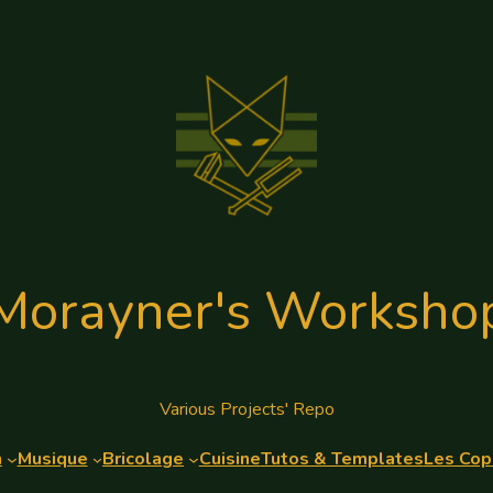
Morayner's Worksho
Various Projects' Repo
n
Musique
Bricolage
Cuisine
Tutos & Templates
Les Cop