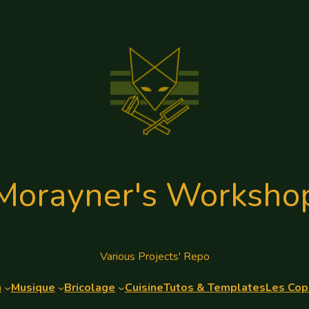
Morayner's Worksho
Various Projects' Repo
n
Musique
Bricolage
Cuisine
Tutos & Templates
Les Cop